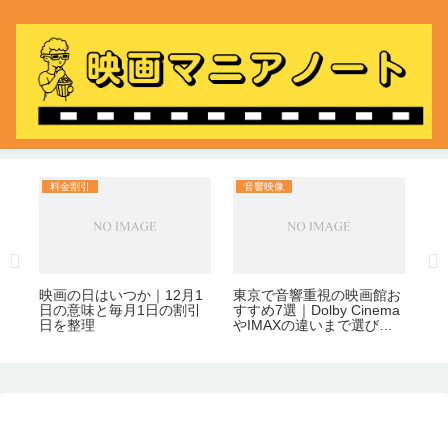
料金割引
音響映像
映
目
ハ
な
定
る
映画の日はいつか｜12月1
東京で音響重視の映画館お
日の意味と毎月1日の割引
すすめ7選｜Dolby Cinema
日を整理
やIMAXの違いまで選びや
すく整理！