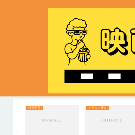
料金割引
チケット購入
は何か｜
からわか
！