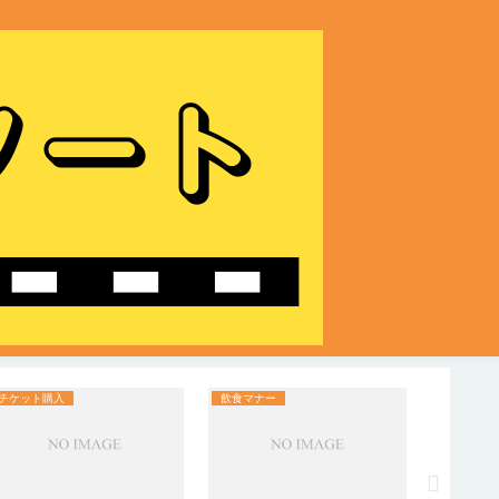
チケット購入
飲食マナー
座席選び
映画館で
か｜前す
失敗しに