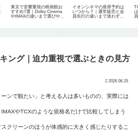
目
東京で音響重視の映画館お
イオンシネマの座席予約は
な
すすめ7選｜Dolby Cinema
いつから？｜通常販売と会
やIMAXの違いまで選びやす
員先行の違いまで迷わずわ
く整理！
かる！
キング｜迫力重視で選ぶときの見方
2026.06.25
リーンで観たい」と考える人は多いものの、実際には
MAXやTCXのような規格名だけで比較してしまう
常スクリーンのほうが体感的に大きく感じたりするこ