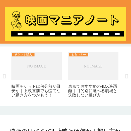
チケット購入
飲食マナー
チ
ッ
イ
備
い
進
員
か
映画チケットは何分前が目
東京でおすすめの4DX映画
安か｜上映直前でも慌てな
館｜目的別に選べる劇場と
い動き方をつかもう！
失敗しない選び方！