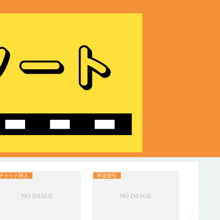
チケット購入
料金割引
入場案内
映画館の
遅れない
整理！