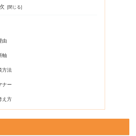
次
理由
断軸
談方法
マナー
考え方