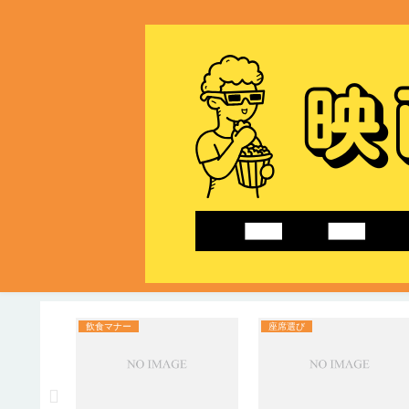
飲食マナー
座席選び
分前が目
も慌てな
う！