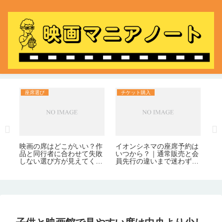
座席選び
チケット購入
料
外
夫
象
か
で
割
映画の席はどこがいい？作
イオンシネマの座席予約は
品と同行者に合わせて失敗
いつから？｜通常販売と会
しない選び方が見えてく
員先行の違いまで迷わずわ
る！
かる！