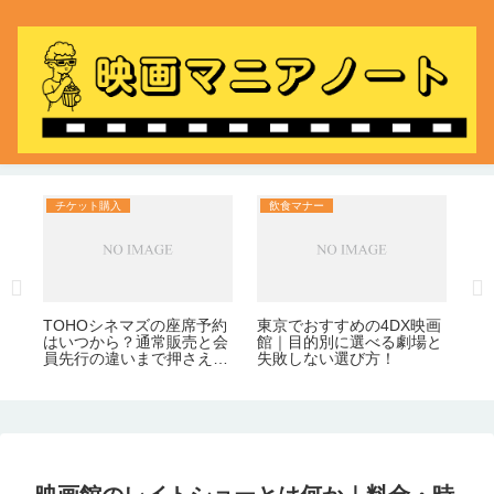
チケット購入
飲食マナー
飲
敗
映
も
部
け
｜
整
TOHOシネマズの座席予約
東京でおすすめの4DX映画
はいつから？通常販売と会
館｜目的別に選べる劇場と
員先行の違いまで押さえよ
失敗しない選び方！
う！