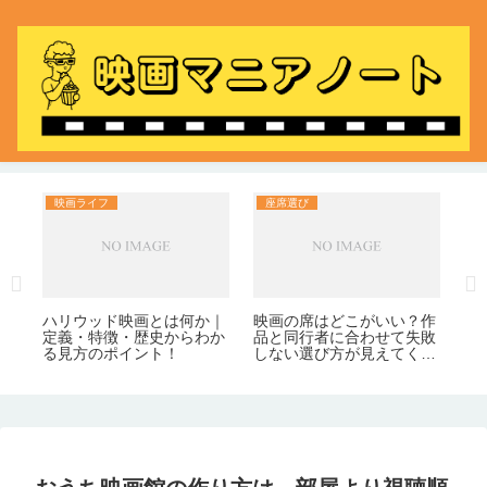
映画ライフ
座席選び
料
め
映
敗
日
く
日
ハリウッド映画とは何か｜
映画の席はどこがいい？作
定義・特徴・歴史からわか
品と同行者に合わせて失敗
る見方のポイント！
しない選び方が見えてく
る！