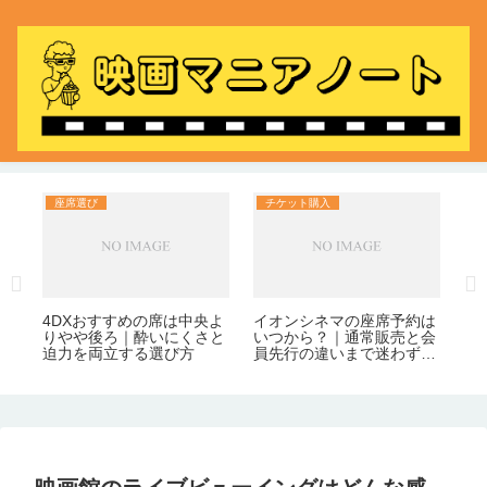
座席選び
チケット購入
座
お
映
ma
品
や
し
る
4DXおすすめの席は中央よ
イオンシネマの座席予約は
りやや後ろ｜酔いにくさと
いつから？｜通常販売と会
迫力を両立する選び方
員先行の違いまで迷わずわ
かる！