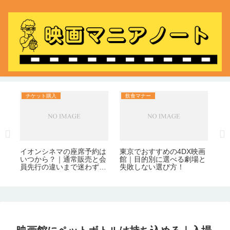
チケット購入
飲食マナー
料
め
夫
敗
か
く
割
イオンシネマの座席予約は
東京でおすすめの4DX映画
いつから？｜通常販売と会
館｜目的別に選べる劇場と
員先行の違いまで迷わずわ
失敗しない選び方！
かる！