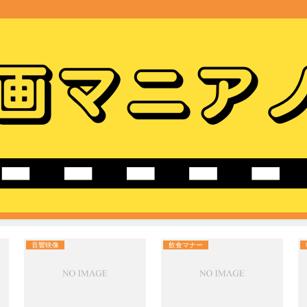
音響映像
飲食マナー