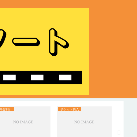
料金割引
チケット購入
チケット
イオンシ
いつから
員先行の
かる！