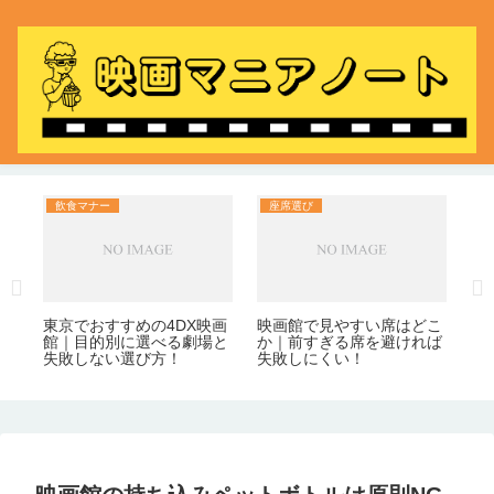
飲食マナー
座席選び
飲
1
映
引
部
｜
整
東京でおすすめの4DX映画
映画館で見やすい席はどこ
館｜目的別に選べる劇場と
か｜前すぎる席を避ければ
失敗しない選び方！
失敗しにくい！