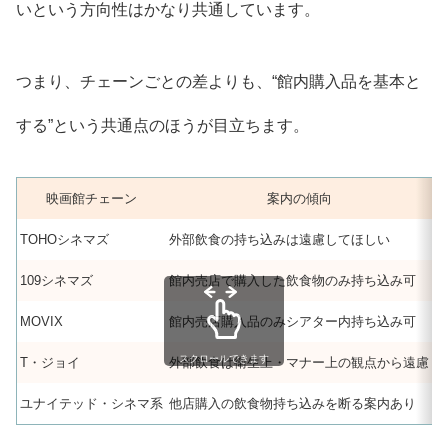
いという方向性はかなり共通しています。
つまり、チェーンごとの差よりも、“館内購入品を基本と
する”という共通点のほうが目立ちます。
映画館チェーン
案内の傾向
TOHOシネマズ
外部飲食の持ち込みは遠慮してほしい
体
109シネマズ
館内売店で購入した飲食物のみ持ち込み可
外
MOVIX
館内売店購入品のみシアター内持ち込み可
外
スクロールできます
T・ジョイ
外部飲食は衛生上・マナー上の観点から遠慮
通
ユナイテッド・シネマ系
他店購入の飲食物持ち込みを断る案内あり
劇