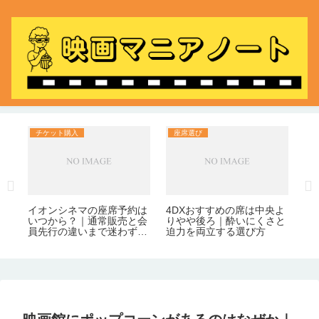
チケット購入
座席選び
料
目
映
な
日
日
イオンシネマの座席予約は
4DXおすすめの席は中央よ
いつから？｜通常販売と会
りやや後ろ｜酔いにくさと
員先行の違いまで迷わずわ
迫力を両立する選び方
かる！